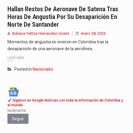
Con el inicio del gobierno de Abelardo de la Espriella,…
Hallan Restos De Aeronave De Satena Tras
Horas De Angustia Por Su Desaparición En
Abelardo de la Espriella comenzó su Gobierno con uno de…
Norte De Santander
Las autoridades sanitarias de Francia y España mantienen bajo vigilancia…
Adriana Yelitza Hernandez Urueta
enero 28, 2026
Momentos de angustia se vivieron en Colombia tras la
desaparición de una aeronave de la aerolínea…
LEER MÁS
Posted in
Nacionales
Síganos en Google Noticias con toda la información de Colombia y
el mundo.
lavibrante
Seguir