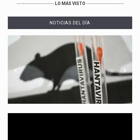
------------------------
LO MÁS VISTO
------------------------
NOTICIAS DEL DÍA