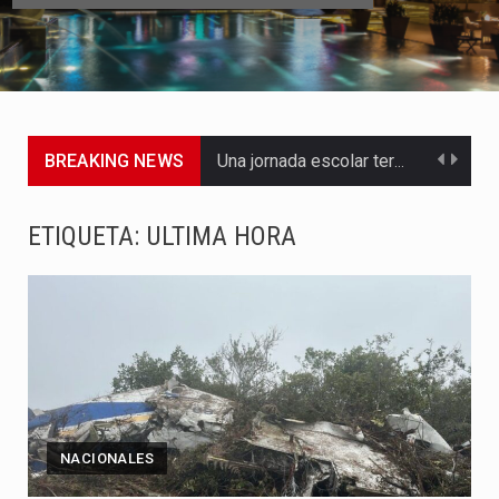
BREAKING NEWS
Una jornada escolar terminó en tragedia este viernes 7 de…
Luis Díaz cerró con buenas sensaciones su presentación en la…
ETIQUETA:
ULTIMA HORA
El presidente Abelardo de la Espriella dejó claro que la…
Abelardo de la Espriella asumió este viernes 7 de agosto…
La llegada de Álvaro Uribe Vélez a la ceremonia de…
Con una salva de 21 cañonazos se cumplieron los honores…
NACIONALES
El presidente electo Abelardo de la Espriella aseguró que durante…