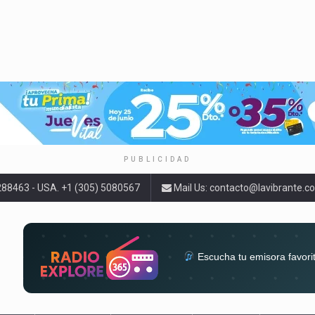
PUBLICIDAD
9288463 - USA. +1 (305) 5080567
Mail Us:
contacto@lavibrante.c
Escucha tu emisora favori
radios del mundo en un solo 
acompa