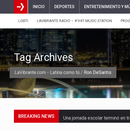
INICIO
DEPORTES
ENTRETENIMIENTO Y M
LGBTI
LAVIBRANTE RADIO – #1HIT MUSIC STATION
PRO
Tag Archives
LaVibrante.com - Latina como tú
/
Ron DeSantis
BREAKING NEWS
Una jornada escolar terminó en t
Luis Díaz cerró con buenas sens