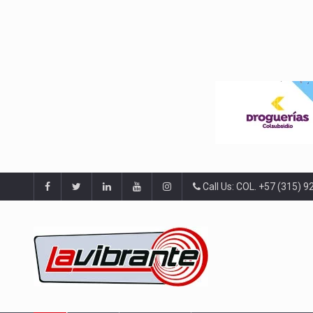
Call Us: COL. +57 (315) 