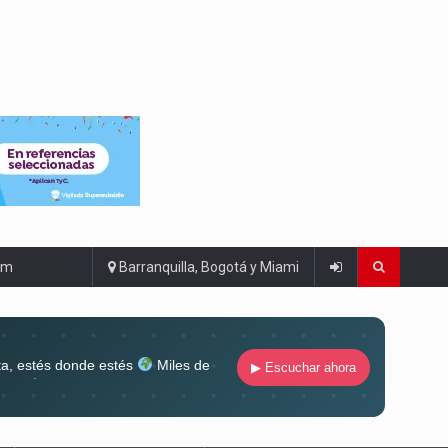
om
Barranquilla, Bogotá y Miami
ta, estés donde estés
Miles de
▶ Escuchar ahora
lugar
Conéctate al sonido que te
ña siempre