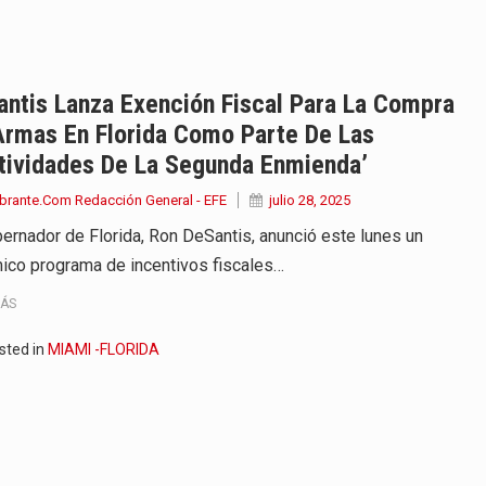
iella dejó claro que la…
 este viernes 7 de agosto…
ntis Lanza Exención Fiscal Para La Compra
Armas En Florida Como Parte De Las
 a la ceremonia de…
tividades De La Segunda Enmienda’
se cumplieron los honores…
brante.Com Redacción General - EFE
julio 28, 2025
bernador de Florida, Ron DeSantis, anunció este lunes un
 la Espriella aseguró que durante…
ico programa de incentivos fiscales…
lardo de la Espriella,…
MÁS
ó su Gobierno con uno de…
sted in
MIAMI -FLORIDA
ancia y España mantienen bajo vigilancia…