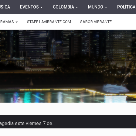
ÚSICA
EVENTOS
COLOMBIA
MUNDO
POLÍTICA
GRAMAS
STAFF LAVIBRANTE.COM
SABOR VIBRANTE
ragedia este viernes 7 de…
aciones su presentación en la…