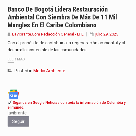
Jhon Arias continúa consolidándose como una de las grandes figuras…
Banco De Bogotá Lidera Restauración
Ambiental Con Siembra De Más De 11 Mil
La cantautora venezolana Joaquina vuelve a sorprender a sus seguidores…
Mangles En El Caribe Colombiano
La investigación por la muerte de Kevin Arley Acosta Pico,…
LaVibrante.Com Redacción General - EFE
julio 29, 2025
Con el propósito de contribuir a la regeneración ambiental y al
desarrollo sostenible de las comunidades…
LEER MÁS
Posted in
Medio Ambiente
Síganos en Google Noticias con toda la información de Colombia y
el mundo.
lavibrante
Seguir