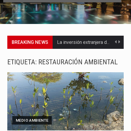
BREAKING NEWS
La inversión extranjera directa en Colombia comenzó a dar señales…
La empresa Monómeros fue una de las protagonistas durante la…
ETIQUETA:
RESTAURACIÓN AMBIENTAL
Barranquilla ya está lista para convertirse, el próximo 16 de…
A pocas horas del cambio de gobierno, el equipo de…
La Alcaldía de Barranquilla puso en marcha un amplio plan…
Si eres un trader que prefiere lidiar con condiciones de…
MEDIO AMBIENTE
Saber cómo borrar el historial de operaciones en MT4 es…