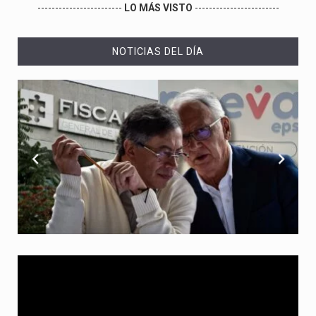
------------------------
LO MÁS VISTO
------------------------
NOTICIAS DEL DÍA