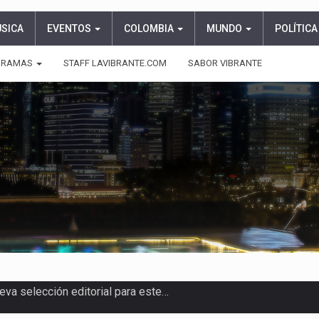
ÚSICA
EVENTOS
COLOMBIA
MUNDO
POLÍTICA
GRAMAS
STAFF LAVIBRANTE.COM
SABOR VIBRANTE
asajeros de Circular Sur con…