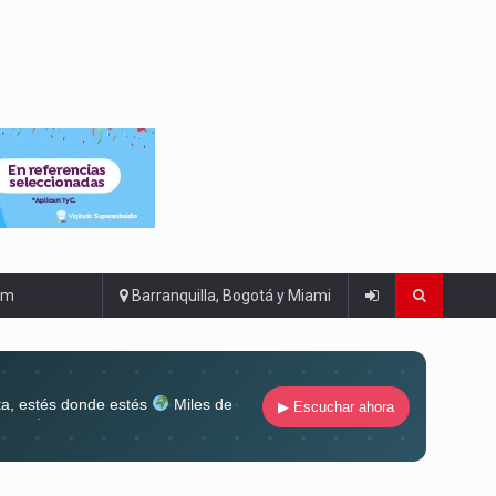
om
Barranquilla, Bogotá y Miami
ta, estés donde estés
Miles de
▶ Escuchar ahora
lugar
Conéctate al sonido que te
ña siempre