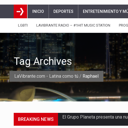
INICIO
DEPORTES
ENTRETENIMIENTO Y M
LGBTI
LAVIBRANTE RADIO – #1HIT MUSIC STATION
PRO
Tag Archives
LaVibrante.com - Latina como tú
/
Raphael
BREAKING NEWS
La agrupación sorprendió a los p