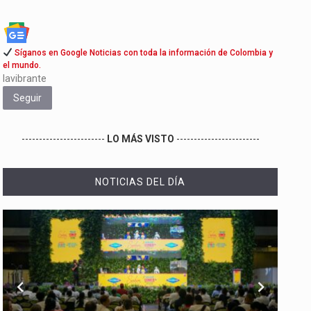
Síganos en Google Noticias con toda la información de Colombia y
el mundo.
lavibrante
Seguir
------------------------
LO MÁS VISTO
------------------------
NOTICIAS DEL DÍA