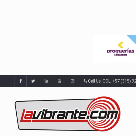
Call Us: COL. +57 (315) 