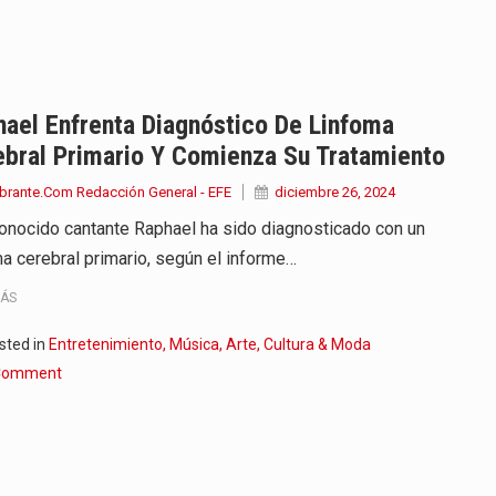
endrá funciones los días 6,…
ara recibir una nueva edición…
anizaciones que trabajan por…
ael Enfrenta Diagnóstico De Linfoma
ebral Primario Y Comienza Su Tratamiento
ueva versión de su segundo…
brante.Com Redacción General - EFE
diciembre 26, 2024
en años de soledad de Gabriel…
conocido cantante Raphael ha sido diagnosticado con un
ma cerebral primario, según el informe…
irigida por Dago García cuenta…
MÁS
y actriz presenta una nueva edición…
sted in
Entretenimiento, Música, Arte, Cultura & Moda
 presentado en Bogotá con un…
Comment
eva selección editorial para este…