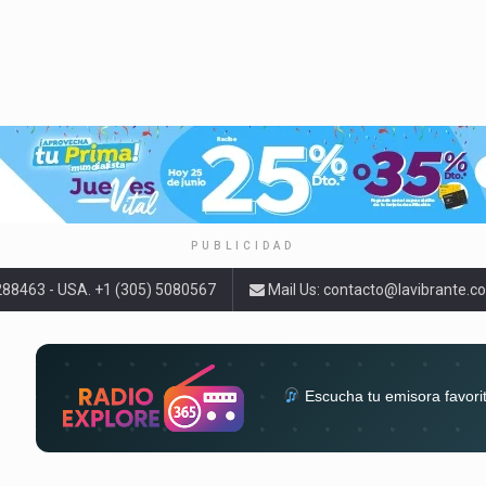
PUBLICIDAD
9288463 - USA. +1 (305) 5080567
Mail Us:
contacto@lavibrante.c
Escucha tu emisora favori
radios del mundo en un solo 
acompa