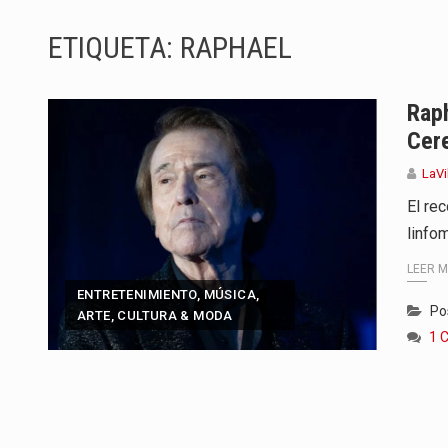
La producción original de TAVA t
ETIQUETA:
RAPHAEL
Barranquilla ya tiene todo listo p
La Red Pro, integrada por 14 org
Raph
Cer
El dúo bogotano presenta una n
LaVi
La colaboración, inspirada en Ci
El re
linfo
La comedia romántica escrita y d
LEER 
La poeta, cantante, compositora 
ENTRETENIMIENTO, MÚSICA,
Po
ARTE, CULTURA & MODA
El nuevo sello discográfico fue
1 
El Grupo Planeta presenta una nu