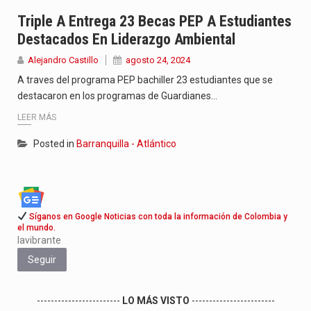
Jhon Arias continúa consolidándose como una de las grandes figuras…
Triple A Entrega 23 Becas PEP A Estudiantes
Destacados En Liderazgo Ambiental
La cantautora venezolana Joaquina vuelve a sorprender a sus seguidores…
Alejandro Castillo
agosto 24, 2024
La investigación por la muerte de Kevin Arley Acosta Pico,…
A traves del programa PEP bachiller 23 estudiantes que se
destacaron en los programas de Guardianes…
LEER MÁS
Posted in
Barranquilla - Atlántico
Síganos en Google Noticias con toda la información de Colombia y
el mundo.
lavibrante
Seguir
------------------------
LO MÁS VISTO
------------------------