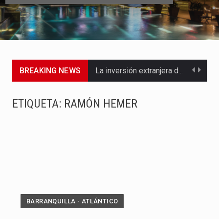
BREAKING NEWS
La inversión extranjera directa en Colombia comenzó a dar señales…
La empresa Monómeros fue una de las protagonistas durante la…
ETIQUETA:
RAMÓN HEMER
Barranquilla ya está lista para convertirse, el próximo 16 de…
A pocas horas del cambio de gobierno, el equipo de…
La Alcaldía de Barranquilla puso en marcha un amplio plan…
Si eres un trader que prefiere lidiar con condiciones de…
BARRANQUILLA - ATLÁNTICO
Saber cómo borrar el historial de operaciones en MT4 es…