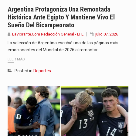
Con el inicio del gobierno de Abelardo de la Espriella,…
Argentina Protagoniza Una Remontada
Histórica Ante Egipto Y Mantiene Vivo El
Abelardo de la Espriella comenzó su Gobierno con uno de…
Sueño Del Bicampeonato
Las autoridades sanitarias de Francia y España mantienen bajo vigilancia…
LaVibrante.Com Redacción General - EFE
julio 07, 2026
La selección de Argentina escribió una de las páginas más
emocionantes del Mundial de 2026 al remontar…
LEER MÁS
Posted in
Deportes