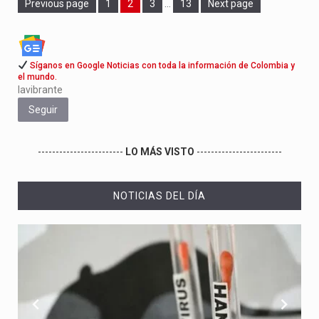
Page
Page
Page
Previous page
1
2
3
…
13
Next page
Síganos en Google Noticias con toda la información de Colombia y
el mundo.
lavibrante
Seguir
------------------------
LO MÁS VISTO
------------------------
NOTICIAS DEL DÍA