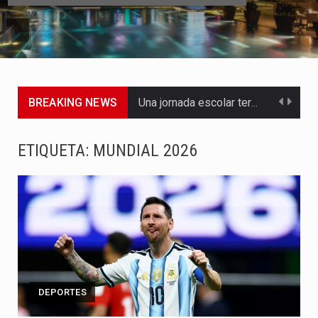
BREAKING NEWS
Una jornada escolar terminó en tragedia este viernes 7 de…
Luis Díaz cerró con buenas sensaciones su presentación en la…
ETIQUETA:
MUNDIAL 2026
El presidente Abelardo de la Espriella dejó claro que la…
Abelardo de la Espriella asumió este viernes 7 de agosto…
La llegada de Álvaro Uribe Vélez a la ceremonia de…
Con una salva de 21 cañonazos se cumplieron los honores…
DEPORTES
El presidente electo Abelardo de la Espriella aseguró que durante…