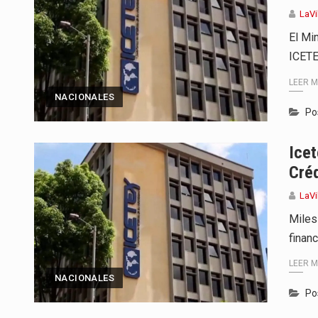
LaVi
El Mi
ICETE
LEER 
NACIONALES
Po
Ice
Créd
LaVi
Miles
financ
LEER 
NACIONALES
Po