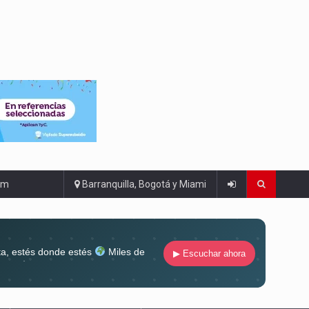
om
Barranquilla, Bogotá y Miami
ta, estés donde estés
Miles de
▶ Escuchar ahora
lugar
Conéctate al sonido que te
ña siempre