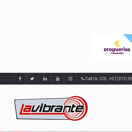
Call Us: COL. +57 (315) 