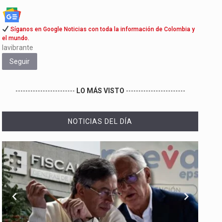
Síganos en Google Noticias con toda la información de Colombia y
el mundo.
lavibrante
Seguir
------------------------
LO MÁS VISTO
------------------------
NOTICIAS DEL DÍA