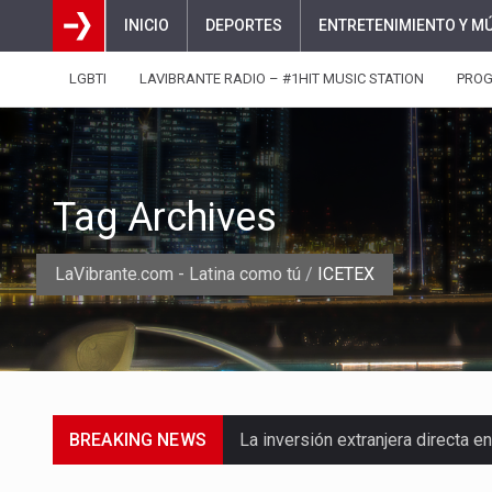
INICIO
DEPORTES
ENTRETENIMIENTO Y M
LGBTI
LAVIBRANTE RADIO – #1HIT MUSIC STATION
PRO
Tag Archives
LaVibrante.com - Latina como tú
/
ICETEX
BREAKING NEWS
La inversión extranjera directa
La empresa Monómeros fue una d