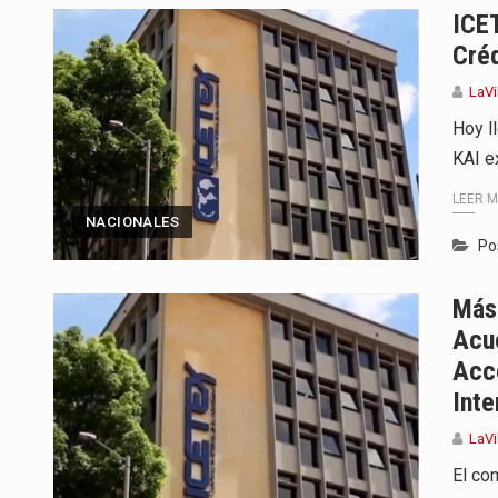
ICE
Créd
LaVi
Hoy l
KAI e
LEER 
NACIONALES
Po
Más
Acue
Acc
Inte
LaVi
El co