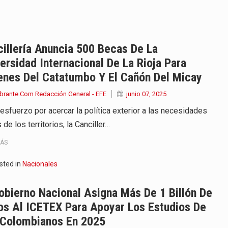
onvertirse, el próximo 16 de…
ierno, el equipo de…
illería Anuncia 500 Becas De La
ersidad Internacional De La Rioja Para
 en marcha un amplio plan…
enes Del Catatumbo Y El Cañón Del Micay
diar con condiciones de…
brante.Com Redacción General - EFE
junio 07, 2025
 esfuerzo por acercar la política exterior a las necesidades
de operaciones en MT4 es…
 de los territorios, la Canciller…
ose como una de las grandes figuras…
MÁS
na vuelve a sorprender a sus seguidores…
sted in
Nacionales
e Kevin Arley Acosta Pico,…
obierno Nacional Asigna Más De 1 Billón De
os Al ICETEX Para Apoyar Los Estudios De
 Colombianos En 2025