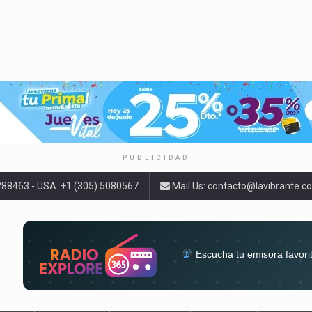
PUBLICIDAD
9288463 - USA. +1 (305) 5080567
Mail Us:
contacto@lavibrante.c
Escucha tu emisora favori
radios del mundo en un solo 
acompa