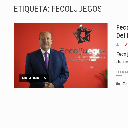
ETIQUETA:
FECOLJUEGOS
Barranquilla ya está lista para c
A pocas horas del cambio de gob
Feco
Del 
La Alcaldía de Barranquilla puso
LaVi
Si eres un trader que prefiere li
Fecol
de ju
Saber cómo borrar el historial 
LEER 
Jhon Arias continúa consolidánd
NACIONALES
Po
La cantautora venezolana Joaqui
La investigación por la muerte d