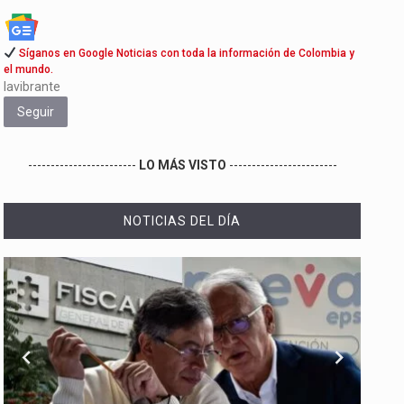
Síganos en Google Noticias con toda la información de Colombia y
el mundo.
lavibrante
Seguir
------------------------
LO MÁS VISTO
------------------------
NOTICIAS DEL DÍA