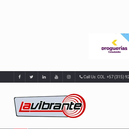
Call Us: COL. +57 (315) 