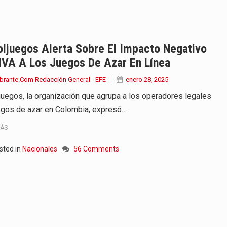
onvertirse, el próximo 16 de…
ierno, el equipo de…
ljuegos Alerta Sobre El Impacto Negativo
IVA A Los Juegos De Azar En Línea
 en marcha un amplio plan…
brante.Com Redacción General - EFE
enero 28, 2025
diar con condiciones de…
juegos, la organización que agrupa a los operadores legales
egos de azar en Colombia, expresó…
de operaciones en MT4 es…
MÁS
ose como una de las grandes figuras…
sted in
Nacionales
56 Comments
na vuelve a sorprender a sus seguidores…
e Kevin Arley Acosta Pico,…