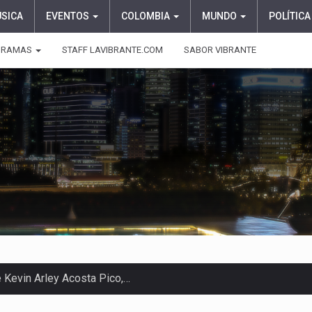
ÚSICA
EVENTOS
COLOMBIA
MUNDO
POLÍTICA
GRAMAS
STAFF LAVIBRANTE.COM
SABOR VIBRANTE
 en Colombia comenzó a dar señales…
e las protagonistas durante la…