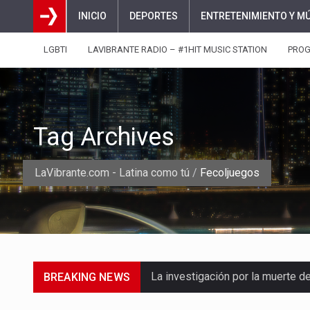
INICIO
DEPORTES
ENTRETENIMIENTO Y M
LGBTI
LAVIBRANTE RADIO – #1HIT MUSIC STATION
PRO
Tag Archives
LaVibrante.com - Latina como tú
/
Fecoljuegos
BREAKING NEWS
La inversión extranjera directa
La empresa Monómeros fue una d