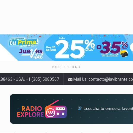
PUBLICIDAD
9288463 - USA. +1 (305) 5080567
Mail Us:
contacto@lavibrante.c
Escucha tu emisora favori
radios del mundo en un solo 
acompa