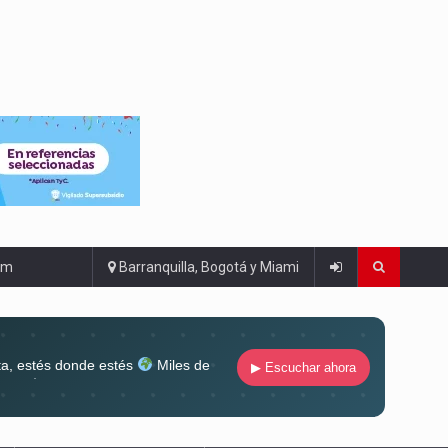
om
Barranquilla, Bogotá y Miami
ta, estés donde estés
Miles de
▶ Escuchar ahora
lugar
Conéctate al sonido que te
ña siempre