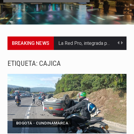
BREAKING NEWS
La Red Pro, integrada por 14 organizaciones que trabajan por…
El dúo bogotano presenta una nueva versión de su segundo…
ETIQUETA:
CAJICA
La colaboración, inspirada en Cien años de soledad de Gabriel…
La comedia romántica escrita y dirigida por Dago García cuenta…
La poeta, cantante, compositora y actriz presenta una nueva edición…
Ryan Castro, Álvaro Díaz, Reykon, Justin Quiles, Lenny Tavárez, Tini,…
BOGOTÁ - CUNDINAMARCA
Un informe advierte qué inconsistencias en los datos del paciente,…