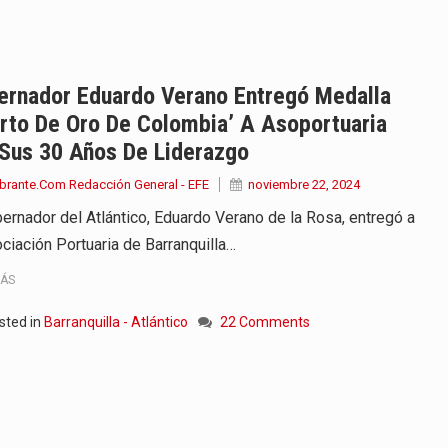
iella dejó claro que la…
 este viernes 7 de agosto…
ernador Eduardo Verano Entregó Medalla
rto De Oro De Colombia’ A Asoportuaria
 a la ceremonia de…
 Sus 30 Años De Liderazgo
se cumplieron los honores…
brante.Com Redacción General - EFE
noviembre 22, 2024
bernador del Atlántico, Eduardo Verano de la Rosa, entregó a
 la Espriella aseguró que durante…
ociación Portuaria de Barranquilla…
lardo de la Espriella,…
MÁS
ó su Gobierno con uno de…
sted in
Barranquilla - Atlántico
22 Comments
ancia y España mantienen bajo vigilancia…