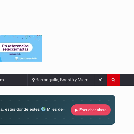
om
Barranquilla, Bogotá y Miami
ta, estés donde estés
Miles de
▶ Escuchar ahora
lugar
Conéctate al sonido que te
ña siempre