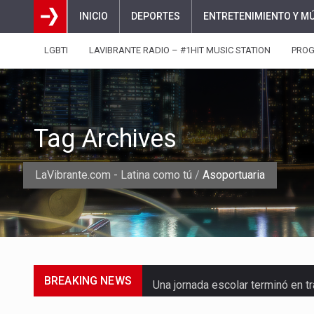
INICIO
DEPORTES
ENTRETENIMIENTO Y M
LGBTI
LAVIBRANTE RADIO – #1HIT MUSIC STATION
PRO
Tag Archives
LaVibrante.com - Latina como tú
/
Asoportuaria
BREAKING NEWS
Una jornada escolar terminó en t
Luis Díaz cerró con buenas sens