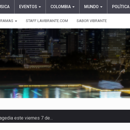
ÚSICA
EVENTOS
COLOMBIA
MUNDO
POLÍTICA
GRAMAS
STAFF LAVIBRANTE.COM
SABOR VIBRANTE
ragedia este viernes 7 de…
aciones su presentación en la…