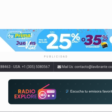
PUBLICIDAD
9288463 - USA. +1 (305) 5080567
Mail Us:
contacto@lavibrante.c
Escucha tu emisora favori
radios del mundo en un solo 
acompa