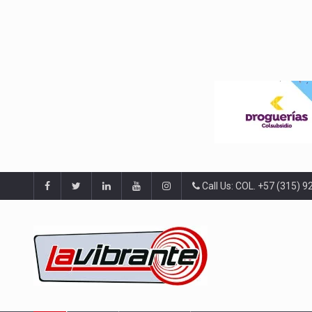
Call Us: COL. +57 (315) 