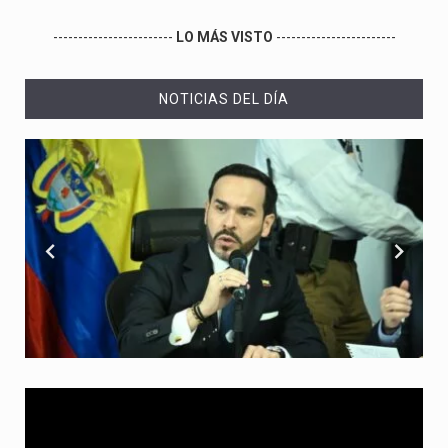
------------------------
LO MÁS VISTO
------------------------
NOTICIAS DEL DÍA