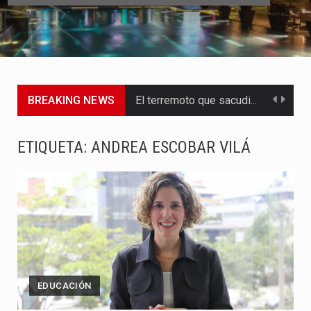
El terremoto que sacudió a Colombia este lunes 10 de…
BREAKING NEWS
Estados Unidos expresó este lunes su disposición para apoyar a…
El Gobierno Nacional activó este lunes 10 de agosto de…
ETIQUETA:
ANDREA ESCOBAR VILÁ
Un fuerte movimiento telúrico sorprendió a los habitantes de Bogotá…
El presidente Abelardo de la Espriella ordenó activar la respuesta…
Abelardo de la Espriella comenzó su Gobierno con uno de…
Las autoridades sanitarias de Francia y España mantienen bajo vigilancia…
EDUCACIÓN
Una jornada escolar terminó en tragedia este viernes 7 de…