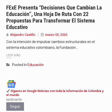
Luis Díaz cerró con buenas sensaciones su presentación en la…
FExE Presenta “Decisiones Que Cambian La
Educación”, Una Hoja De Ruta Con 22
El presidente Abelardo de la Espriella confirmó este lunes 10…
Propuestas Para Transformar El Sistema
Educativo
Alejandro Castillo
marzo 03, 2026
Con la intención de impulsar cambios estructurales en el
sistema educativo colombiano, la Fundación…
LEER MÁS
Posted in
Educación
Síganos en Google Noticias con toda la información de Colombia y
el mundo.
lavibrante
Seguir