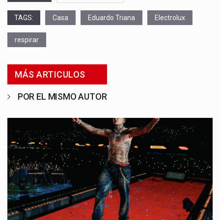
TAGS:
Casa
Eduardo Triana
Electrolux
respirar
MÁS ARTICULOS
POR EL MISMO AUTOR