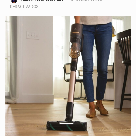
EN
DESACTIVADOS
RESPIRE
MEJOR
EN
CASA:
CONSEJOS
PARA
UNA
LIMPIEZA
PROFUNDA
Y
LIBRE
DE
ALERGIAS