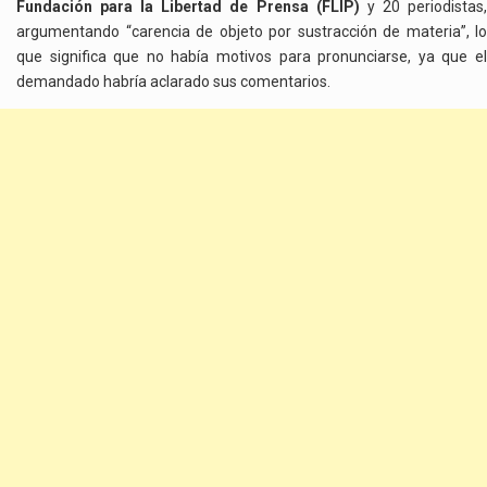
Fundación para la Libertad de Prensa (FLIP)
y 20 periodistas
argumentando “carencia de objeto por sustracción de materia”, lo
que significa que no había motivos para pronunciarse, ya que el
demandado habría aclarado sus comentarios.