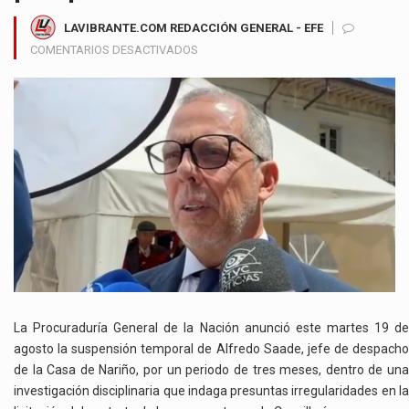
LAVIBRANTE.COM REDACCIÓN GENERAL - EFE
EN
COMENTARIOS DESACTIVADOS
PROCURADURÍA
SUSPENDE
POR
TRES
MESES
A
ALFREDO
SAADE
EN
MEDIO
DE
INVESTIGACIÓN
POR
CONTRATO
La Procuraduría General de la Nación anunció este martes 19 de
DE
agosto la suspensión temporal de Alfredo Saade, jefe de despacho
PASAPORTES
de la Casa de Nariño, por un periodo de tres meses, dentro de una
investigación disciplinaria que indaga presuntas irregularidades en la