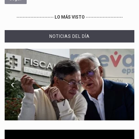
------------------------
LO MÁS VISTO
------------------------
NOTICIAS DEL DÍA