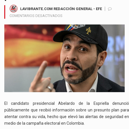
LAVIBRANTE.COM REDACCIÓN GENERAL - EFE
EN
COMENTARIOS DESACTIVADOS
ABELARDO
DE
LA
ESPRIELLA
DENUNCIA
PRESUNTO
PLAN
DE
ATENTADO
EN
SU
CONTRA
EN
PLENA
El candidato presidencial Abelardo de la Espriella denunció
CAMPAÑA
públicamente que recibió información sobre un presunto plan para
PRESIDENCIAL
atentar contra su vida, hecho que elevó las alertas de seguridad en
medio de la campaña electoral en Colombia.