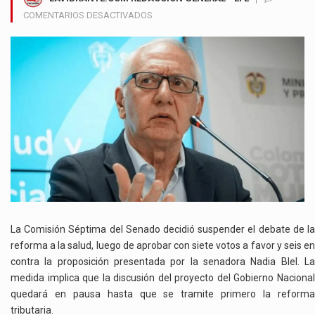
EN
COMENTARIOS DESACTIVADOS
CONGRESO
FRENA
TEMPORALMENTE
LA
REFORMA
A
LA
SALUD
MIENTRAS
SE
DEFINE
LA
REFORMA
TRIBUTARIA
La Comisión Séptima del Senado decidió suspender el debate de la
reforma a la salud, luego de aprobar con siete votos a favor y seis en
contra la proposición presentada por la senadora Nadia Blel. La
medida implica que la discusión del proyecto del Gobierno Nacional
quedará en pausa hasta que se tramite primero la reforma
tributaria.