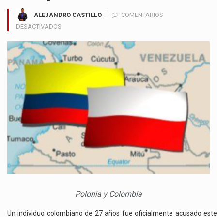
ALEJANDRO CASTILLO
COMENTARIOS
EN
DESACTIVADOS
POLONIA
HA
FORMALIZADO
CARGOS
CONTRA
UN
CIUDADANO
COLOMBIANO
POR
LA
EJECUCIÓN
DE
ACTOS
DE
SABOTAJE
Polonia y Colombia
Un individuo colombiano de 27 años fue oficialmente acusado este