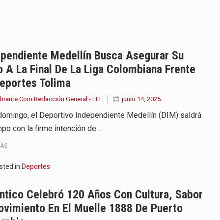
endrá funciones los días 6,…
ara recibir una nueva edición…
anizaciones que trabajan por…
ependiente Medellín Busca Asegurar Su
 A La Final De La Liga Colombiana Frente
ueva versión de su segundo…
eportes Tolima
en años de soledad de Gabriel…
brante.Com Redacción General - EFE
junio 14, 2025
domingo, el Deportivo Independiente Medellín (DIM) saldrá
irigida por Dago García cuenta…
mpo con la firme intención de…
y actriz presenta una nueva edición…
MÁS
 presentado en Bogotá con un…
sted in
Deportes
eva selección editorial para este…
ntico Celebró 120 Años Con Cultura, Sabor
ovimiento En El Muelle 1888 De Puerto