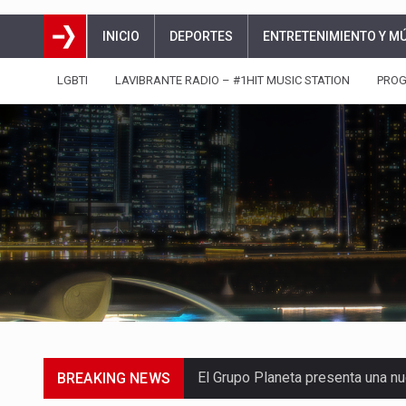
INICIO
DEPORTES
ENTRETENIMIENTO Y M
LGBTI
LAVIBRANTE RADIO – #1HIT MUSIC STATION
PRO
BREAKING NEWS
La agrupación sorprendió a los p