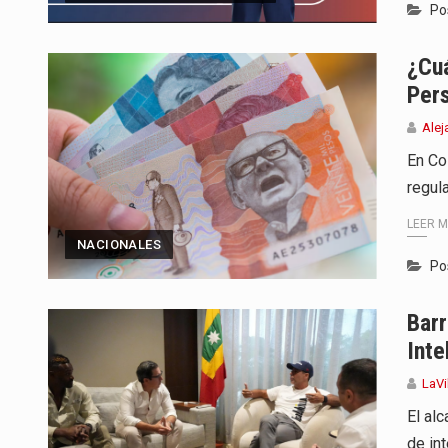
Po
¿Cuá
Per
Alej
En Co
regul
LEER 
NACIONALES
Po
Barr
Inte
LaVi
El al
de in