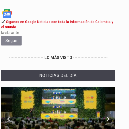
Síganos en Google Noticias con toda la información de Colombia y
el mundo.
lavibrante
Seguir
------------------------
LO MÁS VISTO
------------------------
NOTICIAS DEL DÍA