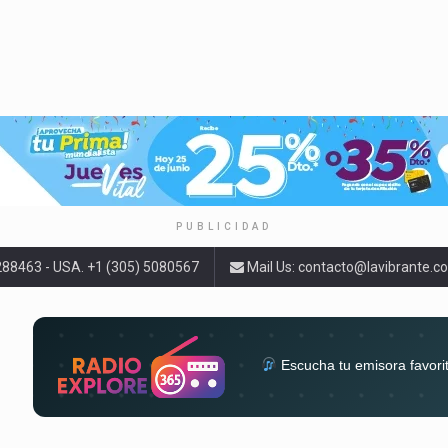
PUBLICIDAD
9288463 - USA. +1 (305) 5080567
Mail Us:
contacto@lavibrante.c
Escucha tu emisora favori
radios del mundo en un solo 
acompa