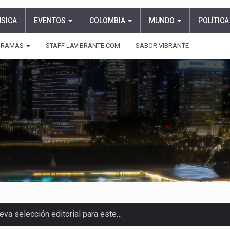
ÚSICA
EVENTOS
COLOMBIA
MUNDO
POLÍTICA
GRAMAS
STAFF LAVIBRANTE.COM
SABOR VIBRANTE
asajeros de Circular Sur con…