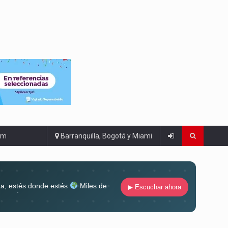
om
Barranquilla, Bogotá y Miami
ta, estés donde estés
Miles de
▶ Escuchar ahora
lugar
Conéctate al sonido que te
ña siempre