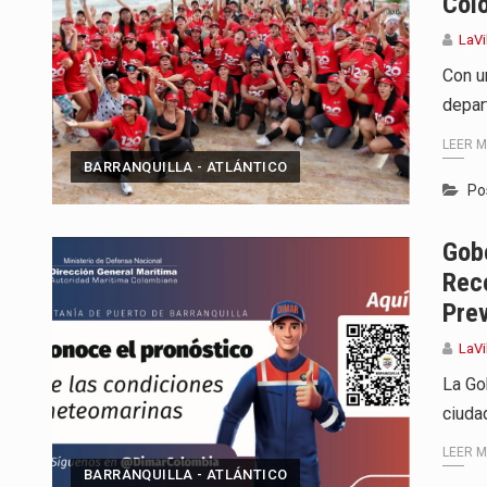
Col
LaVi
Con un
depar
LEER 
BARRANQUILLA - ATLÁNTICO
Po
Gobe
Rec
Prev
LaVi
La Go
ciuda
LEER 
BARRANQUILLA - ATLÁNTICO