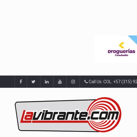
Call Us: COL. +57 (315) 