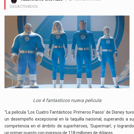
EN
DESACTIVADOS
“THE
FANTASTIC
FOUR:
FIRST
STEPS”
RECAUDA
US$
118
MILLONES
EN
EE.UU
Los 4 fantasticos nueva pelicula
“La película ‘Los Cuatro Fantásticos: Primeros Pasos’ de Disney tuvo
un desempeño excepcional en la taquilla nacional, superando a su
competencia en el ámbito de superhéroes, ‘Superman’, y logrando
un primer puesto con ingresos de 118 millones de dólares.