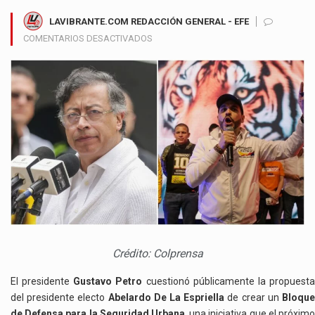
LAVIBRANTE.COM REDACCIÓN GENERAL - EFE
EN
COMENTARIOS DESACTIVADOS
PETRO
RECHAZA
PROPUESTA
DE
ABELARDO
DE
LA
ESPRIELLA
SOBRE
SEGURIDAD
URBANA
Y
LA
CALIFICA
Crédito: Colprensa
DE
ANACRÓNICA
El presidente
Gustavo Petro
cuestionó públicamente la propuest
del presidente electo
Abelardo De La Espriella
de crear un
Bloqu
de Defensa para la Seguridad Urbana
, una iniciativa que el próximo