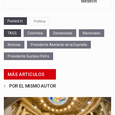
Medellín
Posted in:
Política
TAGS:
Colombia
Destacadas
Nacionales
Noticias
Presidente Abelardo de la Espriella
Presidente Gustavo Petro
MÁS ARTICULOS
POR EL MISMO AUTOR