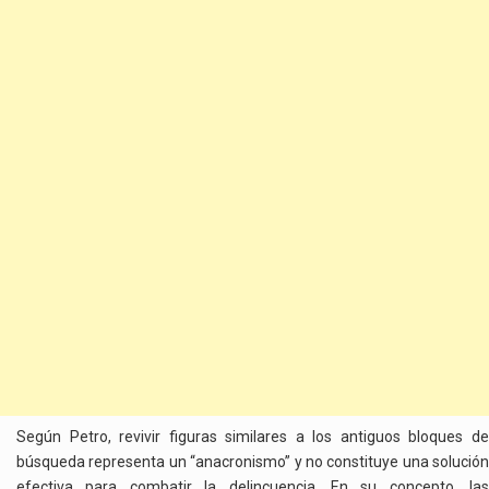
Según Petro, revivir figuras similares a los antiguos bloques de
búsqueda representa un “anacronismo” y no constituye una solución
efectiva para combatir la delincuencia. En su concepto, las