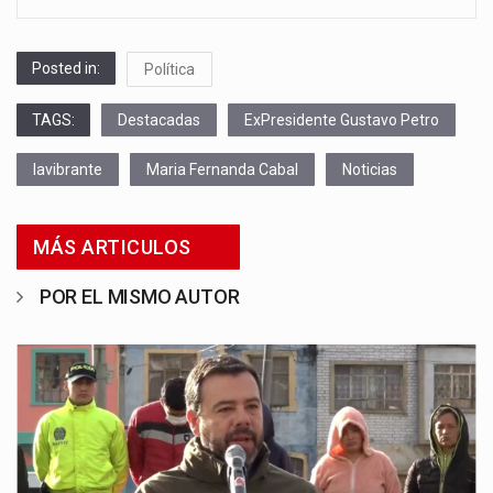
Posted in:
Política
TAGS:
Destacadas
ExPresidente Gustavo Petro
lavibrante
Maria Fernanda Cabal
Noticias
MÁS ARTICULOS
POR EL MISMO AUTOR