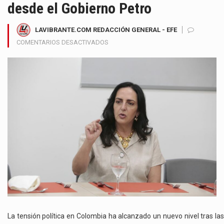
desde el Gobierno Petro
LAVIBRANTE.COM REDACCIÓN GENERAL - EFE
EN
COMENTARIOS DESACTIVADOS
MARÍA
FERNANDA
CABAL
LANZA
ALERTA
NACIONAL
POR
PRESUNTO
INTENTO
DE
GOLPE
INSTITUCIONAL
DESDE
EL
GOBIERNO
PETRO
La tensión política en Colombia ha alcanzado un nuevo nivel tras las