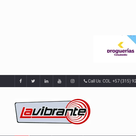
Call Us: COL. +57 (315) 