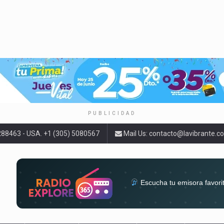
PUBLICIDAD
9288463 - USA. +1 (305) 5080567
Mail Us:
contacto@lavibrante.c
Escucha tu emisora favori
radios del mundo en un solo 
acompa