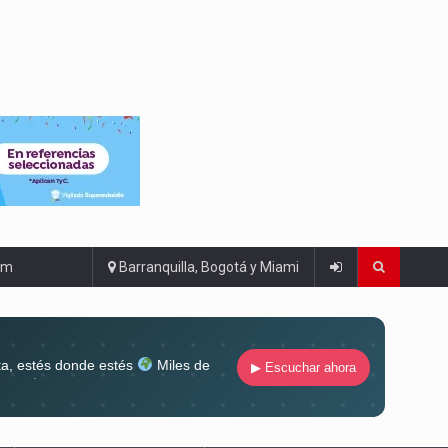
om
Barranquilla, Bogotá y Miami
ta, estés donde estés
Miles de
▶ Escuchar ahora
lugar
Conéctate al sonido que te
ña siempre