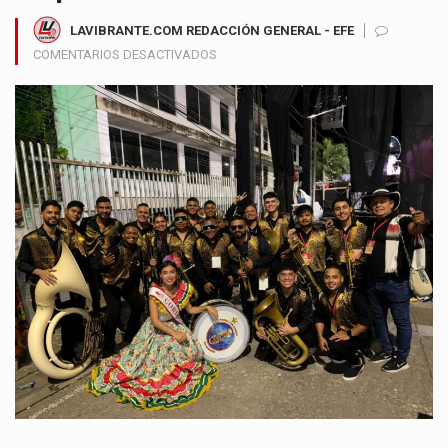
LAVIBRANTE.COM REDACCIÓN GENERAL - EFE
EN
COMENTARIOS DESACTIVADOS
BANDA
6
DE
AGOSTO
DE
BARANOA
REPRESENTARÁ
AL
ATLÁNTICO
EN
EL
CONCURSO
NACIONAL
DE
BANDAS
DE
PAIPA