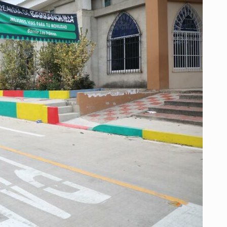
Y
LA
CALIDAD
DE
VIDA
EN
EL
BARRIO
LAS
PALMAS