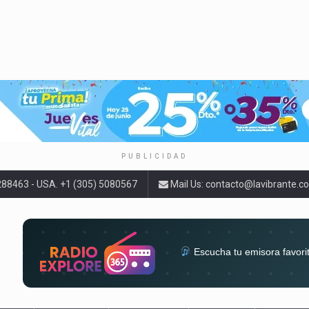
PUBLICIDAD
9288463 - USA. +1 (305) 5080567
Mail Us:
contacto@lavibrante.c
Escucha tu emisora favori
radios del mundo en un solo 
acompa