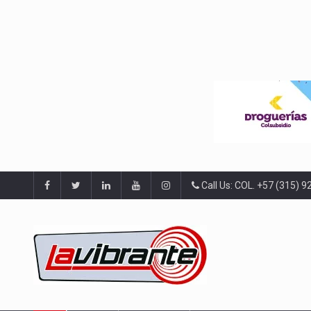
Call Us: COL. +57 (315) 