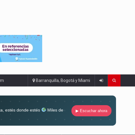
om
Barranquilla, Bogotá y Miami
ta, estés donde estés
Miles de
▶ Escuchar ahora
lugar
Conéctate al sonido que te
ña siempre