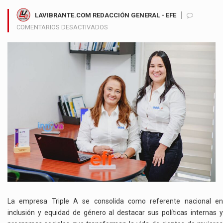
LAVIBRANTE.COM REDACCIÓN GENERAL - EFE
EN
COMENTARIOS DESACTIVADOS
TRIPLE
A
IMPULSA
EL
LIDERAZGO
FEMENINO
CON
PROGRAMAS
DE
EMPODERAMIENTO
Y
EQUIDAD
LABORAL
La empresa Triple A se consolida como referente nacional en
inclusión y equidad de género al destacar sus políticas internas y