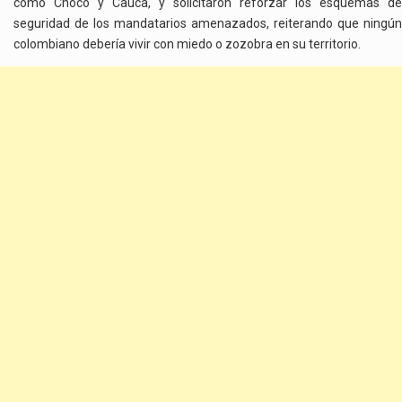
como Chocó y Cauca, y solicitaron reforzar los esquemas de
seguridad de los mandatarios amenazados, reiterando que ningún
colombiano debería vivir con miedo o zozobra en su territorio.