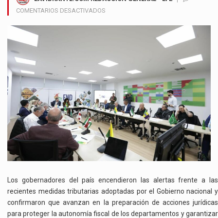
EN
COMENTARIOS DESACTIVADOS
GOBERNADORES
SE
REBELAN
CONTRA
EL
GOBIERNO
POR
ALZA
DE
IMPUESTOS
AL
TABACO
Y
LOS
LICORES
Los gobernadores del país encendieron las alertas frente a las
recientes medidas tributarias adoptadas por el Gobierno nacional y
confirmaron que avanzan en la preparación de acciones jurídicas
para proteger la autonomía fiscal de los departamentos y garantizar