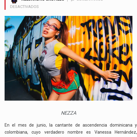
EN
DESACTIVADOS
NEZZA
PRESENTA
SU
INTERPRETACIÓN
DE
ESTUDIO:
‘ES
UN
HOMENAJE
A
MIS
RAÍCES’
NEZZA
En el mes de junio, la cantante de ascendencia dominicana y
colombiana, cuyo verdadero nombre es Vanessa Hernández,