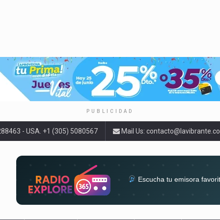
PUBLICIDAD
9288463 - USA. +1 (305) 5080567
Mail Us:
contacto@lavibrante.c
Escucha tu emisora favori
radios del mundo en un solo 
acompa