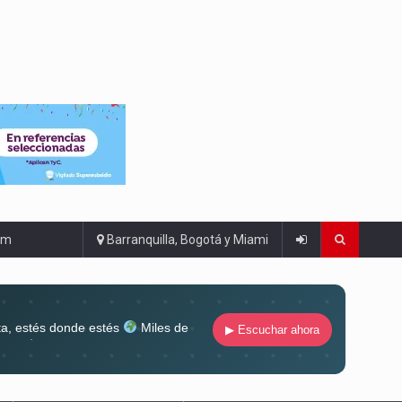
om
Barranquilla, Bogotá y Miami
ta, estés donde estés
Miles de
▶ Escuchar ahora
lugar
Conéctate al sonido que te
ña siempre