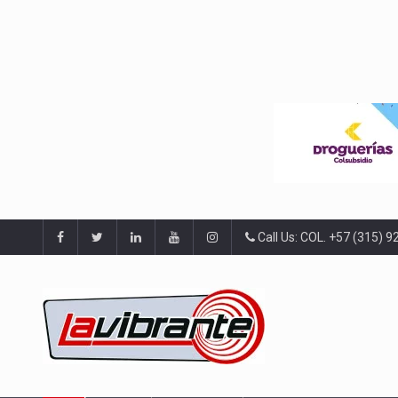
Call Us: COL. +57 (315) 