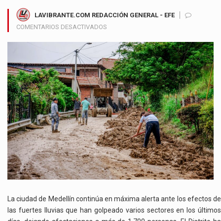
LAVIBRANTE.COM REDACCIÓN GENERAL - EFE
EN
COMENTARIOS DESACTIVADOS
MEDELLÍN
ENFRENTA
LA
TEMPORADA
DE
LLUVIAS
CON
MÁS
DE
45
PUNTOS
CRÍTICOS
Y
ATENCIÓN
PRIORITARIA
EN
La ciudad de Medellín continúa en máxima alerta ante los efectos de
ZONAS
las fuertes lluvias que han golpeado varios sectores en los últimos
AFECTADAS