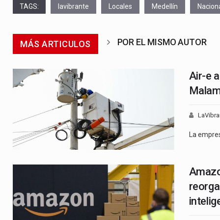
TAGS:
lavibrante
Locales
Medellín
Nacion
POR EL MISMO AUTOR
MÁS ARTICULOS
Air-e 
Malam
LaVibra
La empre
Amazon
reorga
intelig