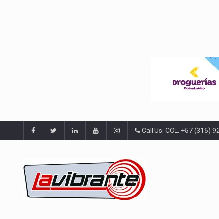
Call Us: COL. +57 (315) 