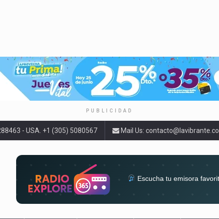
PUBLICIDAD
9288463 - USA. +1 (305) 5080567
Mail Us:
contacto@lavibrante.c
Escucha tu emisora favori
radios del mundo en un solo 
acompa