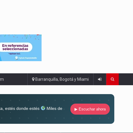
om
Barranquilla, Bogotá y Miami
ta, estés donde estés
Miles de
▶ Escuchar ahora
lugar
Conéctate al sonido que te
ña siempre