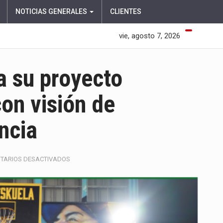
NOTICIAS GENERALES
CLIENTES
vie, agosto 7, 2026
a su proyecto
con visión de
ncia
EN
TARIOS DESACTIVADOS
CORE
MEDELLÍN
AFIANZA
SU
PROYECTO
CULTURAL