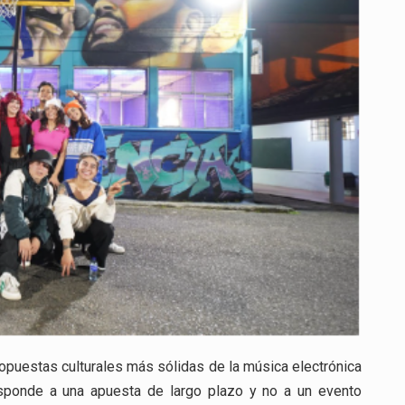
EN
COLOMBIA
CON
VISIÓN
DE
COMUNIDAD
Y
PERMANENCIA
puestas culturales más sólidas de la música electrónica
esponde a una apuesta de largo plazo y no a un evento