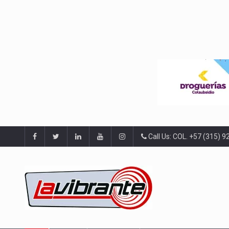
Call Us: COL. +57 (315) 