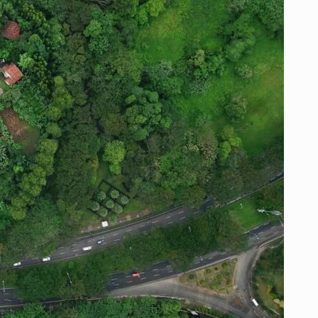
50
PUEBLOS
PAISAS
2025
QUE
UNE
A
CALDAS
Y
ANTIOQUIA