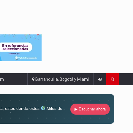
om
Barranquilla, Bogotá y Miami
ta, estés donde estés
Miles de
▶ Escuchar ahora
lugar
Conéctate al sonido que te
ña siempre