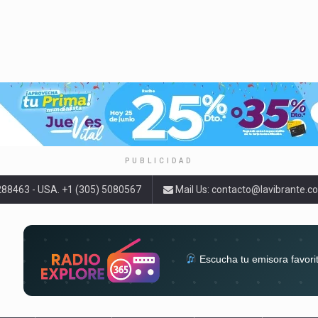
PUBLICIDAD
9288463 - USA. +1 (305) 5080567
Mail Us:
contacto@lavibrante.c
Escucha tu emisora favori
radios del mundo en un solo 
acompa