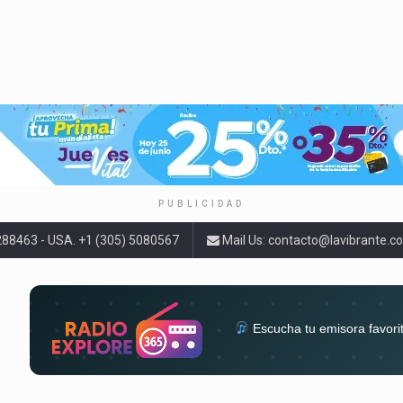
PUBLICIDAD
9288463 - USA. +1 (305) 5080567
Mail Us:
contacto@lavibrante.c
Escucha tu emisora favori
radios del mundo en un solo 
acompa