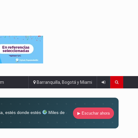
om
Barranquilla, Bogotá y Miami
ta, estés donde estés
Miles de
▶ Escuchar ahora
lugar
Conéctate al sonido que te
ña siempre