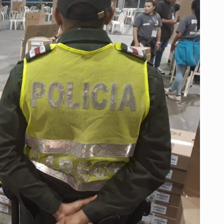
LA
SEGURIDAD
ELECTORAL
EN
BARRANQUILLA
Y
SU
ÁREA
METROPOLITANA