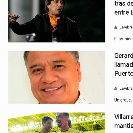
tras d
entre 
LaVibra
El ambien
Gerard
llamad
Puert
LaVibra
Un grave
Villar
mantie