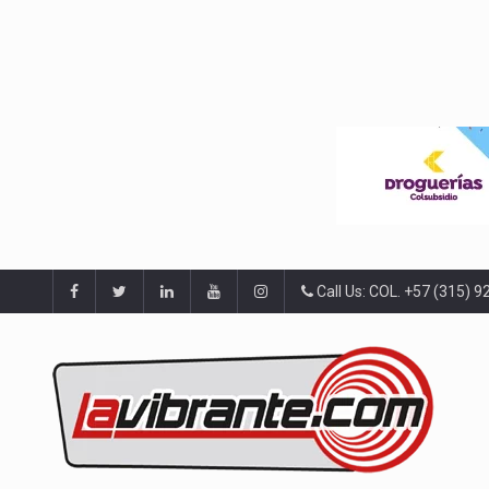
Call Us: COL. +57 (315) 