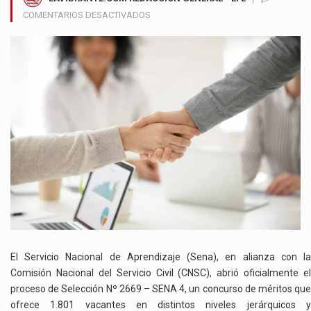
EN
COMENTARIOS DESACTIVADOS
SENA
ANUNCIA
MÁS
DE
1.800
VACANTES
EN
CONCURSO
DE
MÉRITOS
CON
COBERTURA
NACIONAL
El Servicio Nacional de Aprendizaje (Sena), en alianza con la
Comisión Nacional del Servicio Civil (CNSC), abrió oficialmente el
proceso de Selección Nº 2669 – SENA 4, un concurso de méritos que
ofrece 1.801 vacantes en distintos niveles jerárquicos y