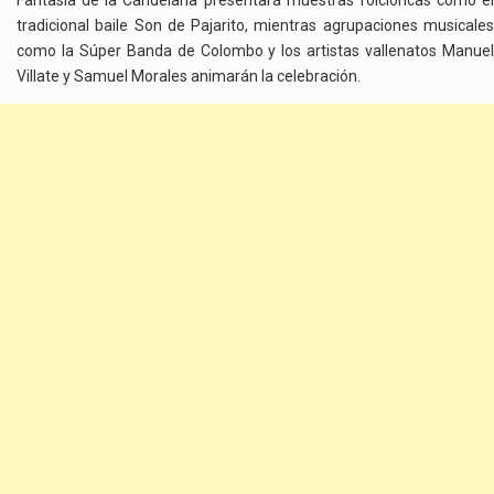
Fantasía de la Candelaria presentará muestras folclóricas como el
tradicional baile Son de Pajarito, mientras agrupaciones musicales
como la Súper Banda de Colombo y los artistas vallenatos Manuel
Villate y Samuel Morales animarán la celebración.