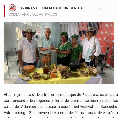
LAVIBRANTE.COM REDACCIÓN GENERAL - EFE
EN
COMENTARIOS DESACTIVADOS
MARTILLO
SE
CONVIERTE
EN
EL
EPICENTRO
DEL
SABOR
CON
EL
IV
FESTIVAL
DEL
SANCOCHO
El corregimiento de Martillo, en el municipio de Ponedera, se prepara
DEL
para encender los fogones y llenar de aroma, tradición y sabor las
ATLÁNTICO
calles del Atlántico con la cuarta edición del Festival del Sancocho.
Este domingo 2 de noviembre, cerca de 90 matronas deleitarán a