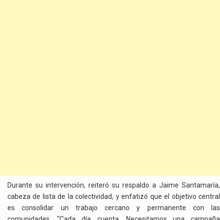
Durante su intervención, reiteró su respaldo a Jaime Santamaría,
cabeza de lista de la colectividad, y enfatizó que el objetivo central
es consolidar un trabajo cercano y permanente con las
comunidades. “Cada día cuenta. Necesitamos una campaña