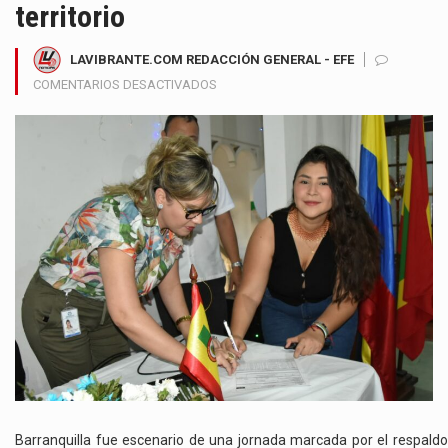
territorio
LAVIBRANTE.COM REDACCIÓN GENERAL - EFE
EN
COMENTARIOS DESACTIVADOS
ANDREA
VARGAS
SE
INSCRIBE
A
LA
CÁMARA
Y
PROMETE
UNA
CAMPAÑA
ENFOCADA
EN
JUSTICIA
SOCIAL
Y
Barranquilla fue escenario de una jornada marcada por el respaldo
TERRITORIO