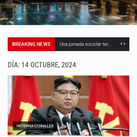
BREAKING NEWS
Una jornada escolar terminó en tragedia este viernes 7 de…
Luis Díaz cerró con buenas sensaciones su presentación en la…
DÍA:
14 OCTUBRE, 2024
El presidente Abelardo de la Espriella dejó claro que la…
Abelardo de la Espriella asumió este viernes 7 de agosto…
La llegada de Álvaro Uribe Vélez a la ceremonia de…
Con una salva de 21 cañonazos se cumplieron los honores…
INTERNACIONALES
El presidente electo Abelardo de la Espriella aseguró que durante…