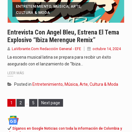
ENTRETENIMIENTO, MÚSICA, ARTE,
CULTURA & MODA
Entrevista Con Angel Bleu, Estrena El Tema
Explosivo “Ibiza Merengue Remix”
LaVibrante.Com Redacción General - EFE
octubre 14, 2024
La escena musical latina se prepara para recibir un éxito
asegurado con el lanzamiento de “Ibiza…
LEER MÁS
Posted in
Entretenimiento, Música, Arte, Cultura & Moda
Page
Page
Page
1
2
…
5
Next page
Síganos en Google Noticias con toda la información de Colombia y