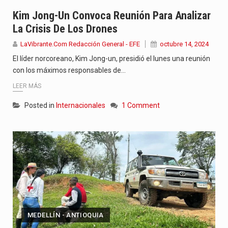
Con el inicio del gobierno de Abelardo de la Espriella,…
Kim Jong-Un Convoca Reunión Para Analizar
La Crisis De Los Drones
Abelardo de la Espriella comenzó su Gobierno con uno de…
LaVibrante.Com Redacción General - EFE
octubre 14, 2024
Las autoridades sanitarias de Francia y España mantienen bajo vigilancia…
El líder norcoreano, Kim Jong-un, presidió el lunes una reunión
con los máximos responsables de…
LEER MÁS
Posted in
Internacionales
1 Comment
MEDELLÍN - ANTIOQUIA