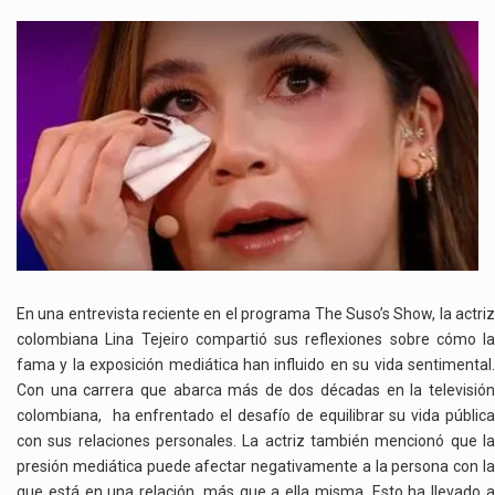
LINA
TEJEIRO
ABRE
SU
CORAZÓN
ACERCA
DEL
AMOR
Y
LA
FAMA
En una entrevista reciente en el programa The Suso’s Show, la actriz
colombiana Lina Tejeiro compartió sus reflexiones sobre cómo la
fama y la exposición mediática han influido en su vida sentimental.
Con una carrera que abarca más de dos décadas en la televisión
colombiana, ha enfrentado el desafío de equilibrar su vida pública
con sus relaciones personales. La actriz también mencionó que la
presión mediática puede afectar negativamente a la persona con la
que está en una relación, más que a ella misma. Esto ha llevado a