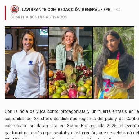
LAVIBRANTE.COM REDACCIÓN GENERAL - EFE
EN
COMENTARIOS DESACTIVADOS
LA
COCINA
LOCAL
SE
TOMA
SABOR
BARRANQUILLA
2025
CON
PRODUCTOS
AUTÓCTONOS
Y
CHEFS
DE
Con la hoja de yuca como protagonista y un fuerte énfasis en la
TALLA
sostenibilidad, 34 chefs de distintas regiones del país y del Caribe
NACIONAL
colombiano se darán cita en Sabor Barranquilla 2025, el evento
gastronómico más representativo de la región, que se celebrará del