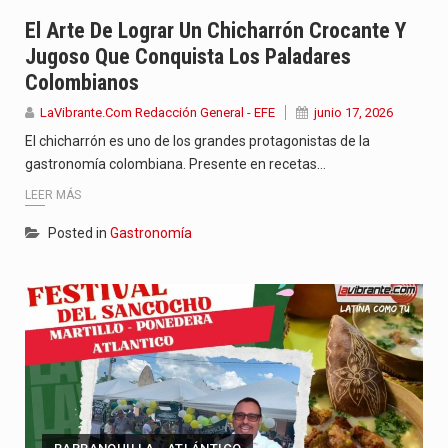
Con el inicio del gobierno de Abelardo de la Espriella,…
El Arte De Lograr Un Chicharrón Crocante Y
Jugoso Que Conquista Los Paladares
Abelardo de la Espriella comenzó su Gobierno con uno de…
Colombianos
Las autoridades sanitarias de Francia y España mantienen bajo vigilancia…
LaVibrante.Com Redacción General - EFE
junio 17, 2026
El chicharrón es uno de los grandes protagonistas de la
gastronomía colombiana. Presente en recetas…
LEER MÁS
Posted in
Gastronomía