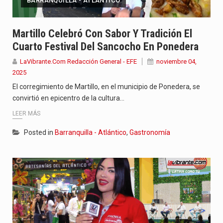
BARRANQUILLA - ATLÁNTICO
Martillo Celebró Con Sabor Y Tradición El
Cuarto Festival Del Sancocho En Ponedera
LaVibrante.Com Redacción General - EFE
noviembre 04,
2025
El corregimiento de Martillo, en el municipio de Ponedera, se
convirtió en epicentro de la cultura…
LEER MÁS
Posted in
Barranquilla - Atlántico
,
Gastronomía