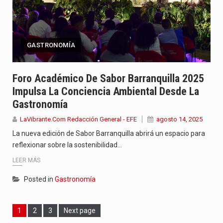
GASTRONOMÍA
Foro Académico De Sabor Barranquilla 2025
Impulsa La Conciencia Ambiental Desde La
Gastronomía
LaVibrante.Com Redacción General - EFE
agosto 14, 2025
La nueva edición de Sabor Barranquilla abrirá un espacio para
reflexionar sobre la sostenibilidad…
LEER MÁS
Posted in
Gastronomía
Page
Page
Page
1
2
3
Next page