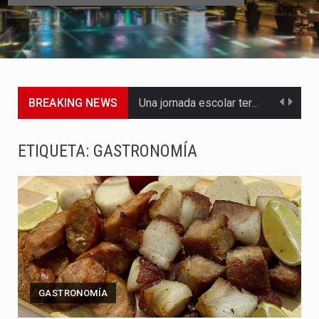
BREAKING NEWS
Una jornada escolar terminó en tragedia este viernes 7 de…
Luis Díaz cerró con buenas sensaciones su presentación en la…
ETIQUETA:
GASTRONOMÍA
El presidente Abelardo de la Espriella dejó claro que la…
Abelardo de la Espriella asumió este viernes 7 de agosto…
La llegada de Álvaro Uribe Vélez a la ceremonia de…
Con una salva de 21 cañonazos se cumplieron los honores…
GASTRONOMÍA
El presidente electo Abelardo de la Espriella aseguró que durante…