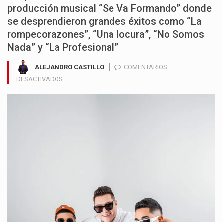
producción musical “Se Va Formando” donde
se desprendieron grandes éxitos como “La
rompecorazones”, “Una locura”, “No Somos
Nada” y “La Profesional”
ALEJANDRO CASTILLO
COMENTARIOS
EN
DESACTIVADOS
LA
BANDA
DEL
5
ESTRENA
ÁLBUM:
“BANDANATO
ES
LO
QUE
HAY”