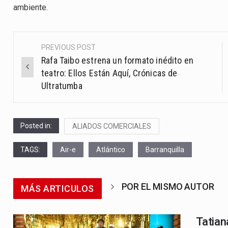
ambiente.
PREVIOUS POST
Post
Rafa Taibo estrena un formato inédito en
navigation
teatro: Ellos Están Aquí, Crónicas de
Ultratumba
Posted in:
ALIADOS COMERCIALES
TAGS:
Air-e
Atlántico
Barranquilla
POR EL MISMO AUTOR
MÁS ARTICULOS
Tatian