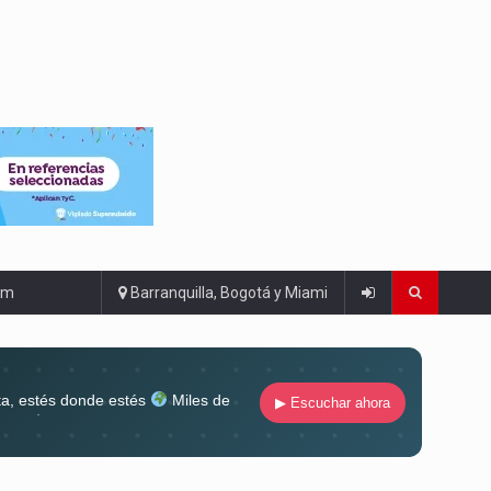
om
Barranquilla, Bogotá y Miami
ta, estés donde estés
Miles de
▶ Escuchar ahora
lugar
Conéctate al sonido que te
ña siempre