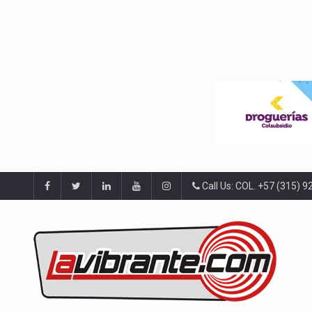
Call Us: COL. +57 (315) 