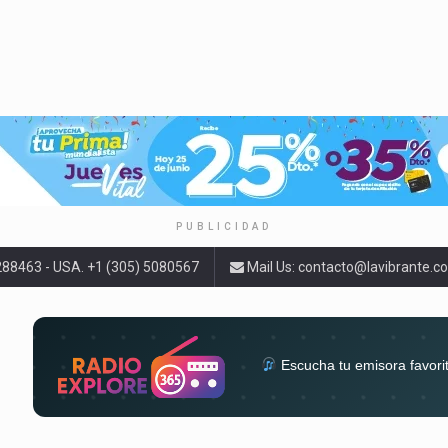
PUBLICIDAD
9288463 - USA. +1 (305) 5080567
Mail Us:
contacto@lavibrante.c
Escucha tu emisora favori
radios del mundo en un solo 
acompa