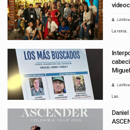
videoc
LaVibra
La reina…
Interp
cabeci
Miguel
LaVibra
Las…
Daniel 
ASCEN