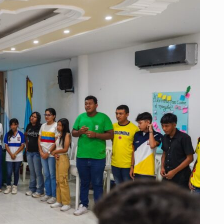
PUEBLOVIEJO
SE
FORMAN
COMO
LÍDERES
EN
ENERGÍA
SOSTENIBLE
CON
LA
ESCUELA
DE
VIGILANCIA
SOCIAL
Y
SOSTENIBILIDAD