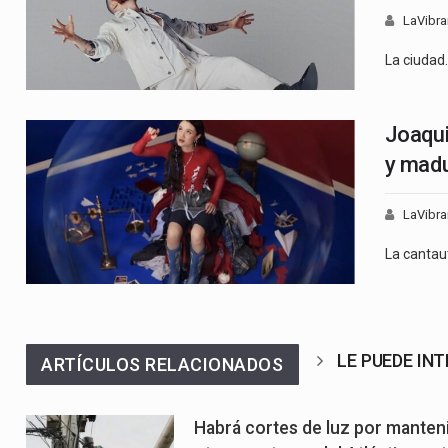
LaVibra
La ciudad
Joaqui
y madu
LaVibra
La cantau
LE PUEDE IN
ARTÍCULOS RELACIONADOS
Habrá cortes de luz por manteni