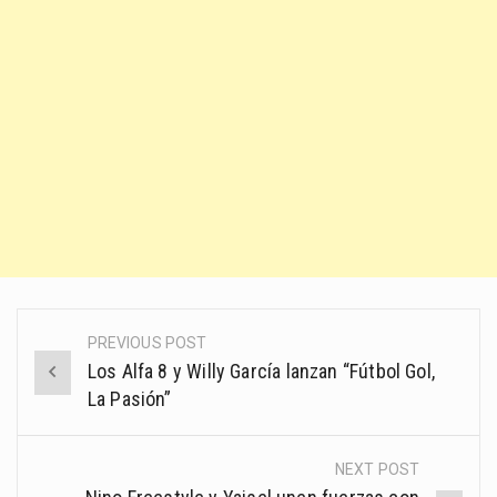
PREVIOUS POST
Post
Los Alfa 8 y Willy García lanzan “Fútbol Gol,
navigation
La Pasión”
NEXT POST