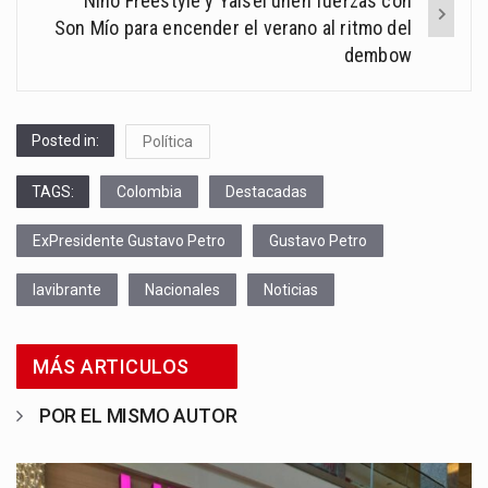
Nino Freestyle y Yaisel unen fuerzas con
Son Mío para encender el verano al ritmo del
dembow
Posted in:
Política
TAGS:
Colombia
Destacadas
ExPresidente Gustavo Petro
Gustavo Petro
lavibrante
Nacionales
Noticias
MÁS ARTICULOS
POR EL MISMO AUTOR