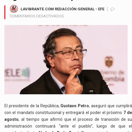
LAVIBRANTE.COM REDACCIÓN GENERAL - EFE
EN
COMENTARIOS DESACTIVADOS
GUSTAVO
PETRO
AFIRMA
QUE
DEJARÁ
EL
PODER
EL
7
DE
AGOSTO
Y
ASEGURA
QUE
El presidente de la República,
Gustavo Petro
, aseguró que cumplir
LA
con el mandato constitucional y entregará el poder el próximo
7 d
ENTREGA
agosto
, al tiempo que afirmó que el proceso de transición de su
DEL
administración continuará “ante el pueblo”, luego de que el
GOBIERNO