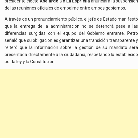
presidente electo
Abelardo De La Espriella
anunciara la suspensión
SEGUIRÁ
de las reuniones oficiales de empalme entre ambos gobiernos.
DE
CARA
A través de un pronunciamiento público, el jefe de Estado manifestó
AL
que la entrega de la administración no se detendrá pese a las
PAÍS
diferencias surgidas con el equipo del Gobierno entrante. Petro
señaló que su obligación es garantizar una transición transparente y
reiteró que la información sobre la gestión de su mandato será
presentada directamente a la ciudadanía, respetando lo establecido
por la ley y la Constitución.