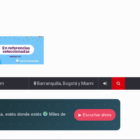
om
Barranquilla, Bogotá y Miami
ta, estés donde estés
Miles de
▶ Escuchar ahora
lugar
Conéctate al sonido que te
ña siempre