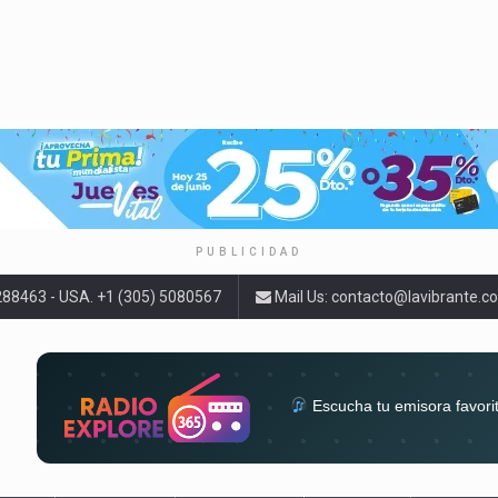
PUBLICIDAD
9288463 - USA. +1 (305) 5080567
Mail Us:
contacto@lavibrante.c
Escucha tu emisora favori
radios del mundo en un solo 
acompa