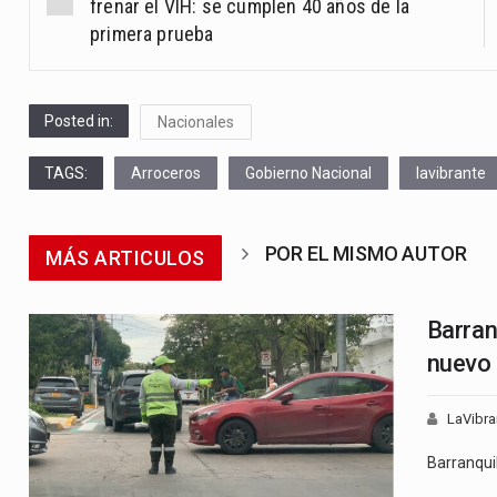
navigation
frenar el VIH: se cumplen 40 años de la
primera prueba
Posted in:
Nacionales
TAGS:
Arroceros
Gobierno Nacional
lavibrante
POR EL MISMO AUTOR
MÁS ARTICULOS
Barranq
nuevo 
LaVibra
Barranqui