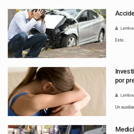
Accide
LaVibra
Este…
Invest
por pr
LaVibra
Un auxilia
Medici