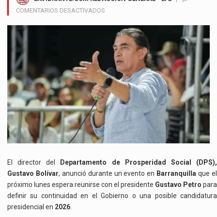
EN
COMENTARIOS DESACTIVADOS
GUSTAVO
BOLÍVAR
DEJA
EN
MANOS
DE
PETRO
SU
PERMANENCIA
EN
EL
GOBIERNO
El director del
Departamento de Prosperidad Social (DPS)
Gustavo Bolívar
, anunció durante un evento en
Barranquilla
que e
próximo lunes espera reunirse con el presidente
Gustavo Petro
para
definir su continuidad en el Gobierno o una posible candidatura
presidencial en
2026
.