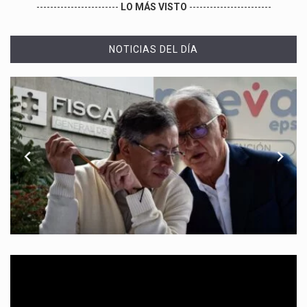
------------------------
LO MÁS VISTO
------------------------
NOTICIAS DEL DÍA