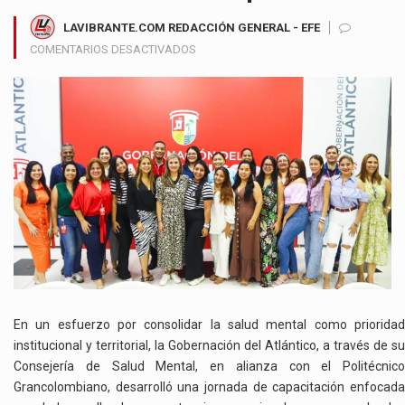
LAVIBRANTE.COM REDACCIÓN GENERAL - EFE
EN
COMENTARIOS DESACTIVADOS
GOBERNACIÓN
DEL
ATLÁNTICO
Y
POLITÉCNICO
GRANCOLOMBIANO
FORTALECEN
POLÍTICA
PÚBLICA
DE
SALUD
MENTAL
EN
EL
En un esfuerzo por consolidar la salud mental como prioridad
DEPARTAMENTO
institucional y territorial, la Gobernación del Atlántico, a través de su
Consejería de Salud Mental, en alianza con el Politécnico
Grancolombiano, desarrolló una jornada de capacitación enfocada