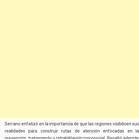
Serrano enfatizó en la importancia de que las regiones visibilicen sus
realidades para construir rutas de atención enfocadas en la
prevención, tratamiento y rehabilitación psicosocial. Resaltó además