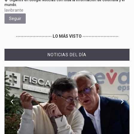
Síganos en Google Noticias con toda la información de Colombia y el
mundo.
lavibrante
Seguir
------------------------
LO MÁS VISTO
------------------------
NOTICIAS DEL DÍA