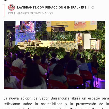
LAVIBRANTE.COM REDACCIÓN GENERAL - EFE
EN
COMENTARIOS DESACTIVADOS
FORO
ACADÉMICO
DE
SABOR
BARRANQUILLA
2025
IMPULSA
LA
CONCIENCIA
AMBIENTAL
DESDE
LA
GASTRONOMÍA
La nueva edición de Sabor Barranquilla abrirá un espacio para
reflexionar sobre la sostenibilidad y la preservación de la