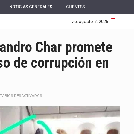
NOTICIAS GENERALES
CLIENTES
vie, agosto 7, 2026
jandro Char promete
so de corrupción en
EN
TARIOS DESACTIVADOS
EXCOLABORADOR
DE
ALEJANDRO
CHAR
PROMETE
REVELAR