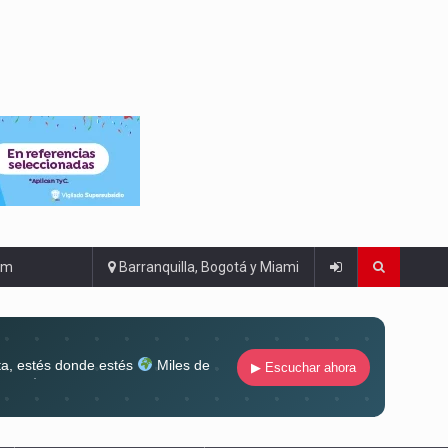
om
Barranquilla, Bogotá y Miami
ta, estés donde estés
Miles de
▶ Escuchar ahora
lugar
Conéctate al sonido que te
ña siempre