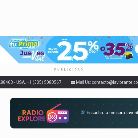
PUBLICIDAD
9288463 - USA. +1 (305) 5080567
Mail Us:
contacto@lavibrante.c
Escucha tu emisora favori
radios del mundo en un solo 
acompa