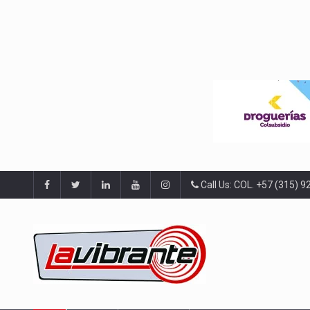
Call Us: COL. +57 (315) 