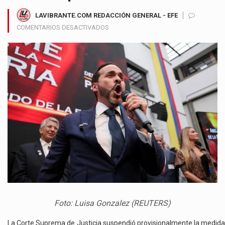
LAVIBRANTE.COM REDACCIÓN GENERAL - EFE
EN
COMENTARIOS DESACTIVADOS
CORTE
SUPREMA
FRENA
ORDEN
QUE
OBLIGABA
A
ABELARDO
DE
LA
ESPRIELLA
A
RETIRAR
PUBLICIDAD
CON
SÍMBOLOS
Foto: Luisa Gonzalez (REUTERS)
PATRIOS
La Corte Suprema de Justicia suspendió provisionalmente la medida