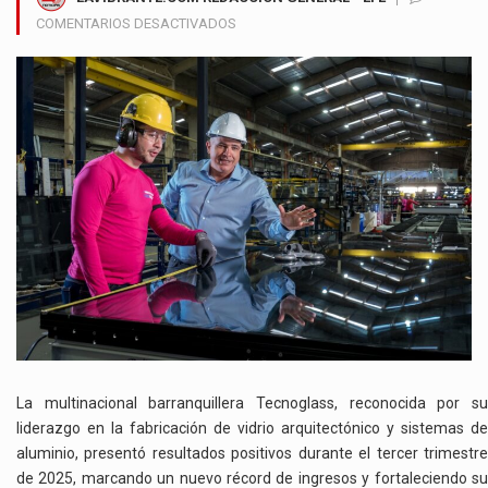
EN
COMENTARIOS DESACTIVADOS
TECNOGLASS
CONSOLIDA
CRECIMIENTO
EN
INGRESOS
Y
AMPLÍA
SU
PROGRAMA
DE
RECOMPRA
DE
ACCIONES
La multinacional barranquillera Tecnoglass, reconocida por su
liderazgo en la fabricación de vidrio arquitectónico y sistemas de
aluminio, presentó resultados positivos durante el tercer trimestre
de 2025, marcando un nuevo récord de ingresos y fortaleciendo su