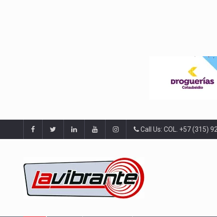
Call Us: COL. +57 (315) 