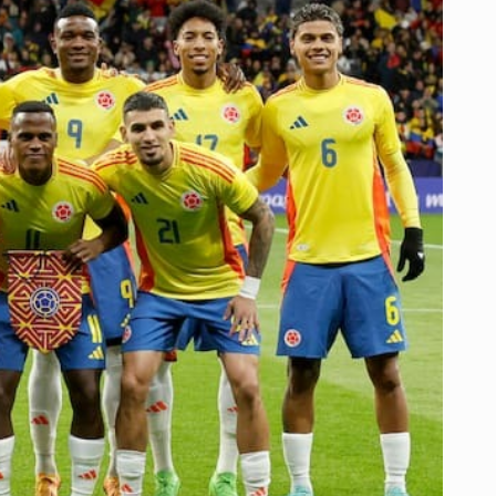
ANTE
CROACIA
Y
FRANCIA
EN
SU
RUTA
DE
PREPARACIÓN
AL
MUNDIAL
2026