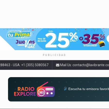
PUBLICIDAD
9288463 - USA. +1 (305) 5080567
Mail Us:
contacto@lavibrante.c
Escucha tu emisora favori
radios del mundo en un solo 
acompa