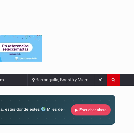
om
Barranquilla, Bogotá y Miami
ta, estés donde estés
Miles de
▶ Escuchar ahora
lugar
Conéctate al sonido que te
ña siempre