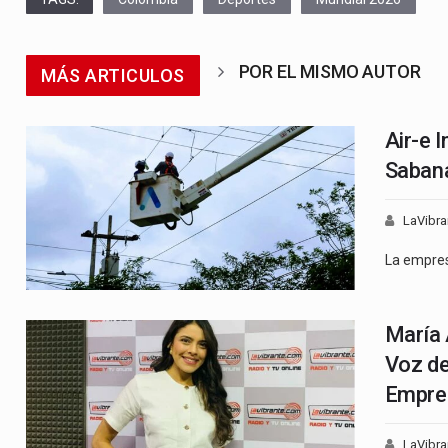
POR EL MISMO AUTOR
MÁS ARTICULOS
Air-e 
Sabana
LaVibra
La empre
María 
Voz de
Empre
LaVibra